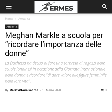
Home
Attualità
Attualità
Meghan Markle a scuola per
“ricordare l’importanza delle
donne”
La Duchessa ha deciso di fare una sorpresa ai ragazzi delle
scuole londinesi in occasione della Giornata internazionale
della donna e ricordare "di dare valore alle figure femminile
nella loro vita".
By
Mariavittoria Soardo
-
10 Marzo 2020
0