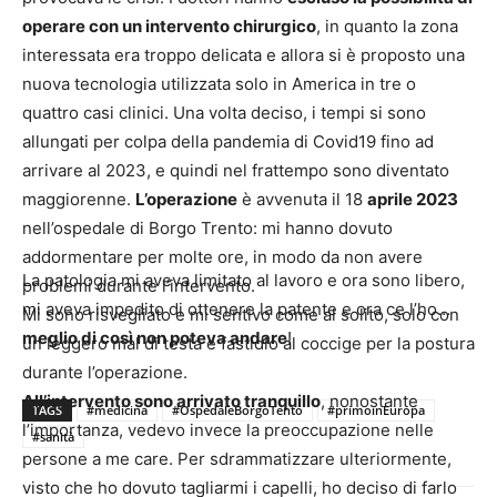
operare con un intervento chirurgico
, in quanto la zona
interessata era troppo delicata e allora si è proposto una
nuova tecnologia utilizzata solo in America in tre o
quattro casi clinici. Una volta deciso, i tempi si sono
allungati per colpa della pandemia di Covid19 fino ad
arrivare al 2023, e quindi nel frattempo sono diventato
maggiorenne.
L’operazione
è avvenuta il 18
aprile 2023
nell’ospedale di Borgo Trento: mi hanno dovuto
addormentare per molte ore, in modo da non avere
La patologia mi aveva limitato al lavoro e ora sono libero,
problemi durante l’intervento.
mi aveva impedito di ottenere la patente e ora ce l’ho…
Mi sono risvegliato e mi sentivo come al solito, solo con
meglio di così non poteva andare
!
un leggero mal di testa e fastidio al coccige per la postura
durante l’operazione.
All’intervento sono arrivato tranquillo
, nonostante
TAGS
#medicina
#OspedaleBorgoTento
#primoinEuropa
l’importanza, vedevo invece la preoccupazione nelle
#sanità
persone a me care. Per sdrammatizzare ulteriormente,
visto che ho dovuto tagliarmi i capelli, ho deciso di farlo