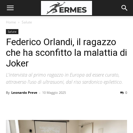
Home
Salute
Salute
Federico Orlandi, il ragazzo
che ha sconfitto la malattia di
Joker
L'intervista al primo ragazzo in Europa ad essere curato,
attraverso l’uso di ultrasuoni, dal riso sardonico epilettico.
By
Leonardo Preve
-
10 Maggio 2025
0