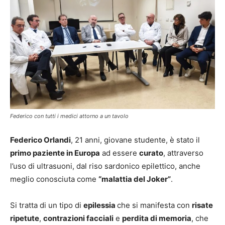
Federico con tutti i medici attorno a un tavolo
Federico Orlandi
, 21 anni, giovane studente, è stato il
primo paziente in Europa
ad essere
curato
, attraverso
l’uso di ultrasuoni, dal riso sardonico epilettico, anche
meglio conosciuta come
“malattia del Joker”
.
Si tratta di un tipo di
epilessia
che si manifesta con
risate
ripetute
,
contrazioni facciali
e
perdita di memoria
, che