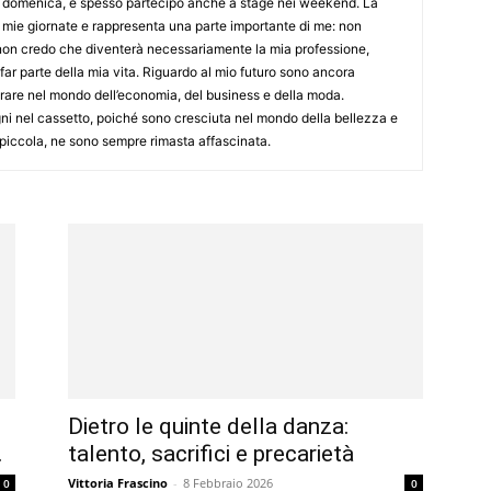
 la domenica, e spesso partecipo anche a stage nei weekend. La
mie giornate e rappresenta una parte importante di me: non
 non credo che diventerà necessariamente la mia professione,
ar parte della mia vita. Riguardo al mio futuro sono ancora
rare nel mondo dell’economia, del business e della moda.
gni nel cassetto, poiché sono cresciuta nel mondo della bellezza e
o piccola, ne sono sempre rimasta affascinata.
Dietro le quinte della danza:
.
talento, sacrifici e precarietà
Vittoria Frascino
-
8 Febbraio 2026
0
0