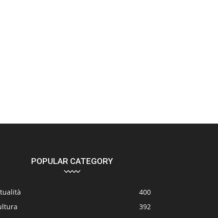
POPULAR CATEGORY
tualità
400
ultura
392