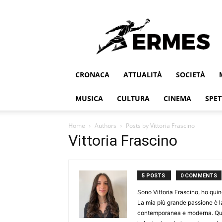
Ermes
CRONACA
ATTUALITÀ
SOCIETÀ
MUSICA
CULTURA
CINEMA
SPET
Home
Authors
Posts by Vittoria Frascino
Vittoria Frascino
5 POSTS
0 COMMENTS
Sono Vittoria Frascino, ho quin
La mia più grande passione è la
contemporanea e moderna. Ques