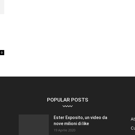
0
POPULAR POSTS
Ester Exposito, un video da
At
nove milioni di like
C
19 Aprile 2020