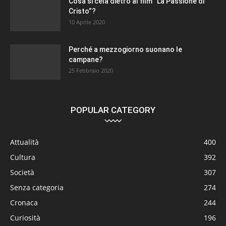
Cosa si cela dietro al film “La Passione di
Cristo”?
10 Aprile 2020
Perché a mezzogiorno suonano le
campane?
25 Febbraio 2020
POPULAR CATEGORY
Attualità
400
Cultura
392
Società
307
Senza categoria
274
Cronaca
244
Curiosità
196