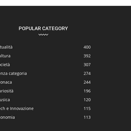
POPULAR CATEGORY
tualità
400
ultura
392
cietà
307
enza categoria
274
ronaca
244
riosità
196
usica
120
ech e Innovazione
115
conomia
113