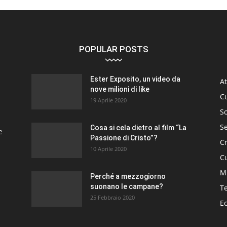
POPULAR POSTS
Ester Exposito, un video da
At
nove milioni di like
C
19 Aprile 2020
So
S
Cosa si cela dietro al film “La
e
Passione di Cristo”?
C
10 Aprile 2020
Cu
M
Perché a mezzogiorno
suonano le campane?
T
25 Febbraio 2020
E