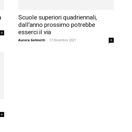
à
Scuole superiori quadriennali,
dall’anno prossimo potrebbe
esserci il via
0
Aurora Gelmetti
-
17 Dicembre 2021
0
0