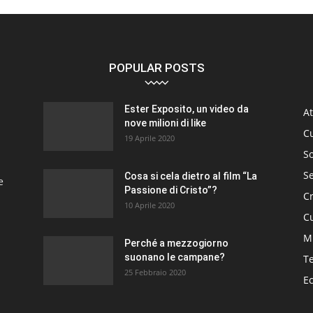
POPULAR POSTS
Ester Exposito, un video da
At
nove milioni di like
C
19 Aprile 2020
So
S
Cosa si cela dietro al film “La
e
Passione di Cristo”?
C
10 Aprile 2020
Cu
M
Perché a mezzogiorno
suonano le campane?
T
25 Febbraio 2020
E