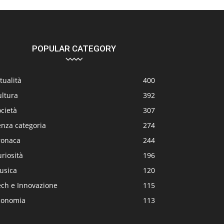
POPULAR CATEGORY
tualità
400
ultura
392
cietà
307
enza categoria
274
ronaca
244
riosità
196
usica
120
ech e Innovazione
115
conomia
113