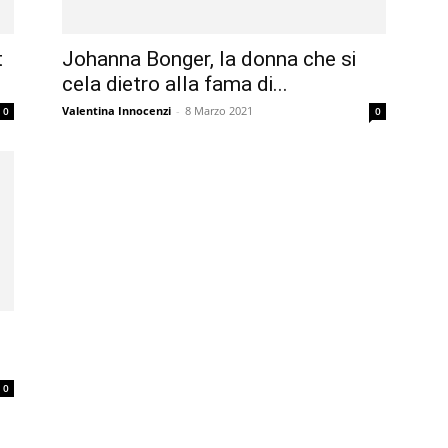
t
Johanna Bonger, la donna che si
cela dietro alla fama di...
Valentina Innocenzi
-
8 Marzo 2021
0
0
0