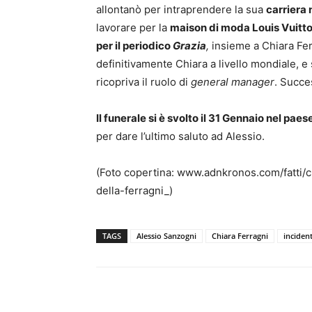
allontanò per intraprendere la sua
carriera
lavorare per la
maison di moda Louis Vuitt
per il periodico
Grazia
,
insieme a Chiara Fe
definitivamente Chiara a livello mondiale, e 
ricopriva il ruolo di
general manager
. Succes
Il funerale si è svolto il 31 Gennaio nel paes
per dare l’ultimo saluto ad Alessio.
(Foto copertina: www.adnkronos.com/fatti
della-ferragni_)
TAGS
Alessio Sanzogni
Chiara Ferragni
inciden