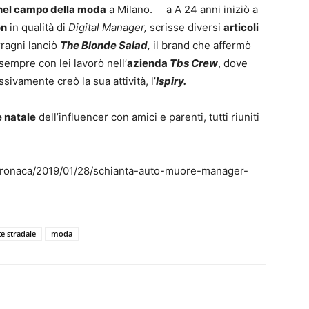
 nel campo della moda
a Milano. a A 24 anni iniziò a
on
in qualità di
Digital Manager,
scrisse diversi
articoli
rragni lanciò
The Blonde Salad
,
il brand che affermò
sempre con lei lavorò nell’
azienda
Tbs Crew
, dove
sivamente creò la sua attività, l’
Ispiry.
e natale
dell’influencer con amici e parenti, tutti riuniti
/cronaca/2019/01/28/schianta-auto-muore-manager-
te stradale
moda