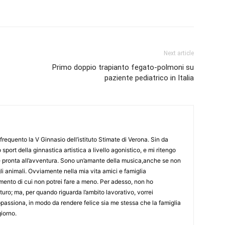
Next article
Primo doppio trapianto fegato-polmoni su
paziente pediatrico in Italia
requento la V Ginnasio dell’istituto Stimate di Verona. Sin da
port della ginnastica artistica a livello agonistico, e mi ritengo
 pronta all’avventura. Sono un’amante della musica,anche se non
li animali. Ovviamente nella mia vita amici e famiglia
imento di cui non potrei fare a meno. Per adesso, non ho
uro; ma, per quando riguarda l’ambito lavorativo, vorrei
ppassiona, in modo da rendere felice sia me stessa che la famiglia
iorno.