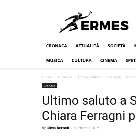
Ermes
CRONACA
ATTUALITÀ
SOCIETÀ
MUSICA
CULTURA
CINEMA
SPET
Home
Cronaca
Ultimo saluto a Sanzogni; il ricordo
Cronaca
Ultimo saluto a S
Chiara Ferragni 
By
Silvia Bertolli
-
3 Febbraio 2019