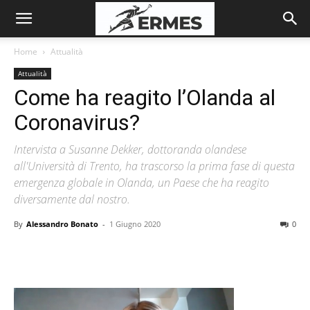
Home
Attualità
Attualità
Come ha reagito l’Olanda al
Coronavirus?
Intervista a Susanne Dekker, dottoranda olandese
all'Università di Trento, ha trascorso la prima fase di questa
emergenza globale in Olanda, un Paese che ha reagito
diversamente dal nostro.
By
Alessandro Bonato
-
1 Giugno 2020
0