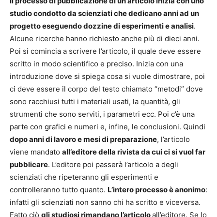
Il processo di pubblicazione di un articolo inizia con uno
studio condotto da scienziati che dedicano anni ad un
progetto eseguendo dozzine di esperimenti e analisi
.
Alcune ricerche hanno richiesto anche più di dieci anni.
Poi si comincia a scrivere l’articolo, il quale deve essere
scritto in modo scientifico e preciso. Inizia con una
introduzione dove si spiega cosa si vuole dimostrare, poi
ci deve essere il corpo del testo chiamato “metodi” dove
sono racchiusi tutti i materiali usati, la quantità, gli
strumenti che sono serviti, i parametri ecc. Poi c’è una
parte con grafici e numeri e, infine, le conclusioni. Quindi
dopo anni di lavoro e mesi di preparazione
, l’articolo
viene mandato
all’editore della rivista da cui ci si vuol far
pubblicare
. L’editore poi passerà l’articolo a degli
scienziati che ripeteranno gli esperimenti e
controlleranno tutto quanto.
L’intero processo è anonimo
:
infatti gli scienziati non sanno chi ha scritto e viceversa.
Fatto ciò
gli studiosi rimandano l’articolo
all’editore. Se lo