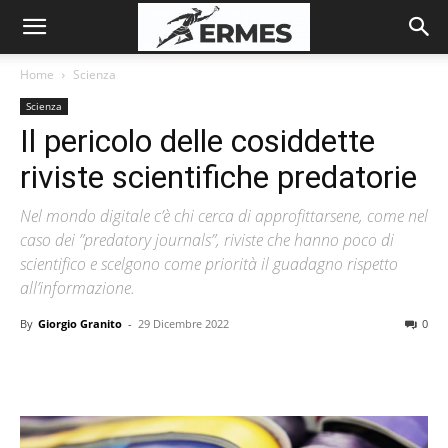
Home
Scienza
Scienza
Il pericolo delle cosiddette
riviste scientifiche predatorie
Nel mondo digitale c’è chi cerca di approfittarsene, come nel
caso dei ”predatory journals”, riviste che hanno poco di
scientifico e scelgono come priorità il guadagno rispetto
all’informazione.
By
Giorgio Granito
-
29 Dicembre 2022
0