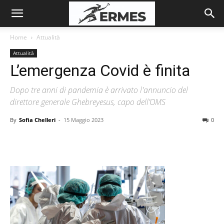
Home
Attualità
Attualità
L’emergenza Covid è finita
Dopo tre anni di pandemia è arrivato l'annuncio del
direttore generale Ghebreyesus, capo dell’OMS
By
Sofia Chelleri
-
15 Maggio 2023
0