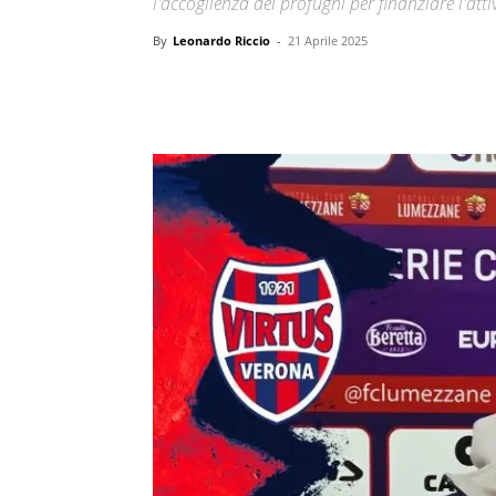
l'accoglienza dei profughi per finanziare l'attiv
By
Leonardo Riccio
-
21 Aprile 2025