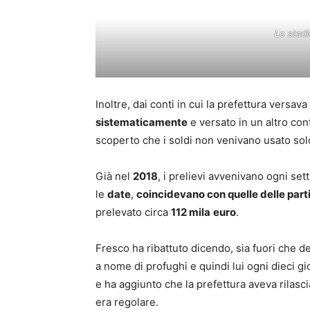
Lo stadi
Inoltre, dai conti in cui la prefettura versav
sistematicamente
e versato in un altro con
scoperto che i soldi non venivano usato solo 
Già nel
2018
, i prelievi avvenivano ogni set
le
date
,
coincidevano con quelle delle part
prelevato circa
112 mila
euro
.
Fresco ha ribattuto dicendo, sia fuori che den
a nome di profughi e quindi lui ogni dieci g
e ha aggiunto che la prefettura aveva rilasc
era regolare.