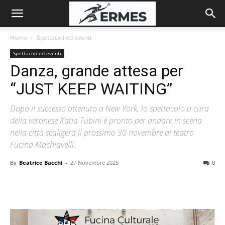
Home
Spettacoli ed eventi
Spettacoli ed eventi
Danza, grande attesa per
“JUST KEEP WAITING”
Dopo il successo ottenuto a New York, lo spettacolo a cura
della veronese Katia Tubini è pronto per andare in scena
nella città scaligera il prossimo 30 novembre al teatro
Fucina Machiavelli.
By
Beatrice Bacchi
-
27 Novembre 2025
0