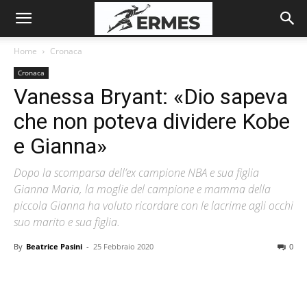
Home
Cronaca
Cronaca
Vanessa Bryant: «Dio sapeva
che non poteva dividere Kobe
e Gianna»
Dopo la scomparsa dell’ex campione NBA e sua figlia
Gianna Maria, la moglie del campione e mamma della
piccola Gianna ha voluto ricordare con le lacrime agli occhi
suo marito e sua figlia.
By
Beatrice Pasini
-
25 Febbraio 2020
0