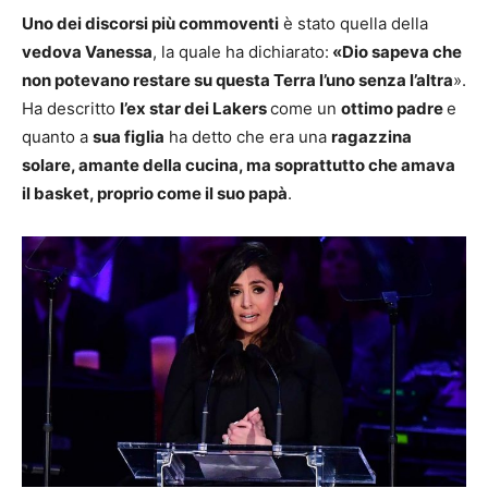
Uno dei discorsi più commoventi
è stato quella della
vedova Vanessa
, la quale ha dichiarato:
«Dio sapeva che
non potevano restare su questa Terra l’uno senza l’altra
».
Ha descritto
l’ex star dei Lakers
come un
ottimo padre
e
quanto a
sua figlia
ha detto che era una
ragazzina
solare, amante della cucina, ma soprattutto che amava
il basket, proprio come il suo papà
.