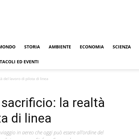
MONDO
STORIA
AMBIENTE
ECONOMIA
SCIENZA
TACOLI ED EVENTI
à del lavoro di pilota di linea
acrificio: la realtà
ta di linea
 viaggio in aereo che oggi può essere all’ordine del