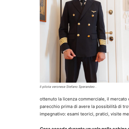
Il pilota veronese Stefano Sperandeo .
ottenuto la licenza commerciale, il mercato d
parecchio prima di avere la possibilità di tr
impegnativo: esami teorici, pratici, visite 
Cosa accade durante un volo nella cabina d