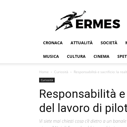
Ermes
CRONACA
ATTUALITÀ
SOCIETÀ
MUSICA
CULTURA
CINEMA
SPET
Home
Curiosità
Responsabilità e sacrificio: la realt
Curiosità
Responsabilità e s
del lavoro di pilo
Vi siete mai chiesti cosa c’è dietro a un banale