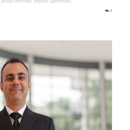
 pilota veronese, Stefano Sperandeo.
0