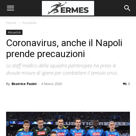
Home
Attualità
Attualità
Coronavirus, anche il Napoli
prende precauzioni
Lo staff medico della squadra partenopea ha preso le
dovute misure di igiene per combattere il temuto virus.
By
Beatrice Pasini
-
4 Marzo 2020
0