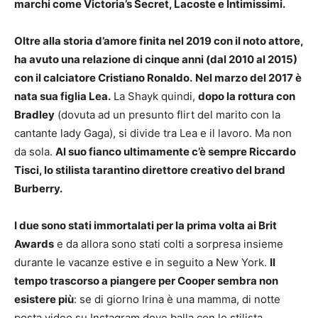
marchi come Victoria’s Secret, Lacoste e Intimissimi.
Oltre alla storia d’amore finita nel 2019 con il noto attore,
ha avuto una relazione di cinque anni (dal 2010 al 2015)
con il calciatore Cristiano Ronaldo.
Nel marzo del 2017 è
nata sua figlia Lea.
La Shayk quindi,
dopo la rottura con
Bradley
(dovuta ad un presunto flirt del marito con la
cantante lady Gaga), si divide tra Lea e il lavoro. Ma non
da sola.
Al suo fianco ultimamente c’è sempre Riccardo
Tisci, lo stilista tarantino direttore creativo del brand
Burberry.
I due sono stati immortalati per la prima volta ai Brit
Awards
e da allora sono stati colti a sorpresa insieme
durante le vacanze estive e in seguito a New York.
Il
tempo trascorso a piangere per Cooper sembra non
esistere più
: se di giorno Irina è una mamma, di notte
posta video su Instagram dove balla con lo stilista