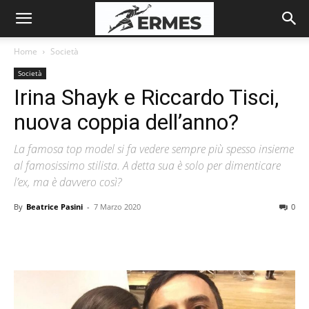
Home
Società
Società
Irina Shayk e Riccardo Tisci,
nuova coppia dell’anno?
La famosa top model si fa vedere sempre più spesso insieme
al famosissimo stilista. A detta sua è solo per dimenticare
l’ex, ma è davvero così?
By
Beatrice Pasini
-
7 Marzo 2020
0