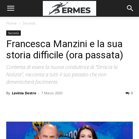
Home
Società
Società
Francesca Manzini e la sua
storia difficile (ora passata)
Contenta di essere la nuova conduttrice di “Striscia la
Notizia”, racconta a tutti il suo passato che non
dimenticherà facilmente.
By
Lavinia Destro
-
7 Marzo 2020
0