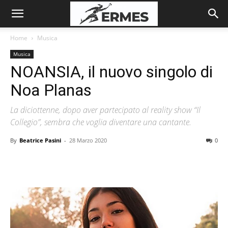
Home
Musica
Musica
NOANSIA, il nuovo singolo di
Noa Planas
La diciottenne, dopo aver partecipato al reality show “Il
Collegio”, sembra che voglia diventare una cantante.
By
Beatrice Pasini
-
28 Marzo 2020
0