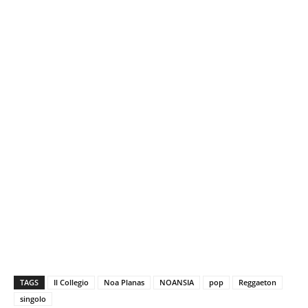
TAGS
Il Collegio
Noa Planas
NOANSIA
pop
Reggaeton
singolo