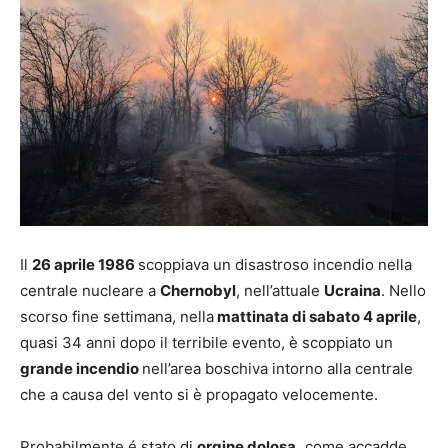
Il
26 aprile 1986
scoppiava un disastroso incendio nella
centrale nucleare a
Chernobyl
, nell’attuale
Ucraina
. Nello
scorso fine settimana, nella
mattinata di sabato 4 aprile
,
quasi 34 anni dopo il terribile evento, è scoppiato un
grande incendio
nell’area boschiva intorno alla centrale
che a causa del vento si è propagato velocemente.
Probabilmente é stato di
orgine dolosa,
come accadde