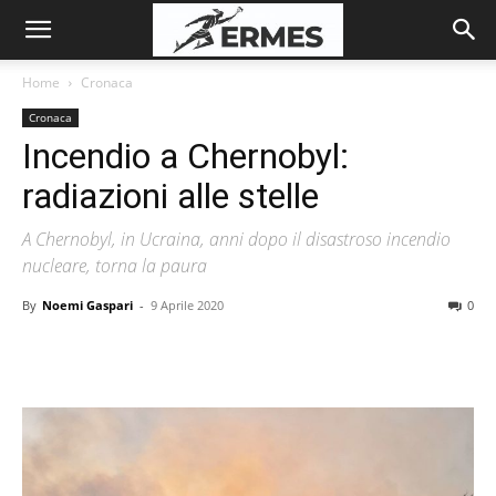
Home
Cronaca
Cronaca
Incendio a Chernobyl:
radiazioni alle stelle
A Chernobyl, in Ucraina, anni dopo il disastroso incendio
nucleare, torna la paura
By
Noemi Gaspari
-
9 Aprile 2020
0