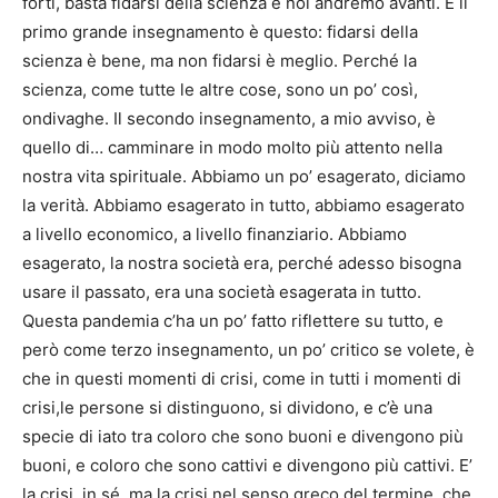
forti, basta fidarsi della scienza e noi andremo avanti. E il
primo grande insegnamento è questo: fidarsi della
scienza è bene, ma non fidarsi è meglio. Perché la
scienza, come tutte le altre cose, sono un po’ così,
ondivaghe. Il secondo insegnamento, a mio avviso, è
quello di… camminare in modo molto più attento nella
nostra vita spirituale. Abbiamo un po’ esagerato, diciamo
la verità. Abbiamo esagerato in tutto, abbiamo esagerato
a livello economico, a livello finanziario. Abbiamo
esagerato, la nostra società era, perché adesso bisogna
usare il passato, era una società esagerata in tutto.
Questa pandemia c’ha un po’ fatto riflettere su tutto, e
però come terzo insegnamento, un po’ critico se volete, è
che in questi momenti di crisi, come in tutti i momenti di
crisi,le persone si distinguono, si dividono, e c’è una
specie di iato tra coloro che sono buoni e divengono più
buoni, e coloro che sono cattivi e divengono più cattivi. E’
la crisi, in sé, ma la crisi nel senso greco del termine, che