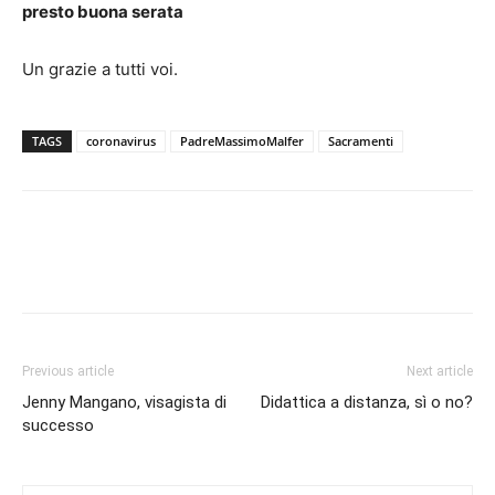
presto buona serata
Un grazie a tutti voi.
TAGS
coronavirus
PadreMassimoMalfer
Sacramenti
Previous article
Next article
Jenny Mangano, visagista di
Didattica a distanza, sì o no?
successo