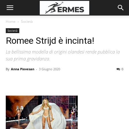
Home
Società
Società
Romee Strijd è incinta!
La bellissima modella di origini olandesi rende pubblica la
sua prima gravidanza.
By
Anna Piovesan
-
3 Giugno 2020
0