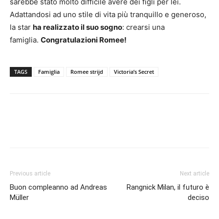
sarebbe stato molto difficile avere dei figli per lei.
Adattandosi ad uno stile di vita più tranquillo e generoso,
la star
ha realizzato il suo sogno
: crearsi una
famiglia.
Congratulazioni Romee!
TAGS
Famiglia
Romee strijd
Victoria’s Secret
Previous article
Next article
Buon compleanno ad Andreas
Rangnick Milan, il futuro è
Müller
deciso