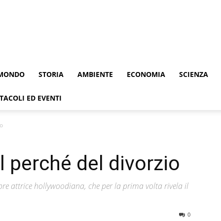
MONDO
STORIA
AMBIENTE
ECONOMIA
SCIENZA
TACOLI ED EVENTI
io
il perché del divorzio
lebre attrice hollywoodiana, che per la prima volta rivela il
0