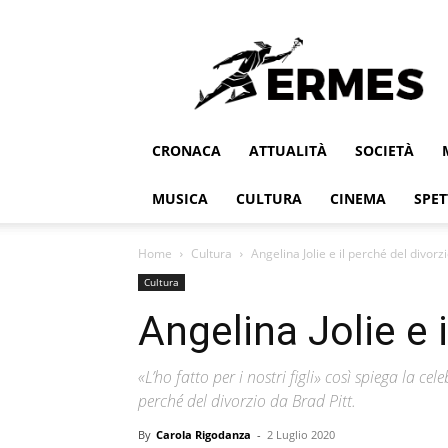
Ermes
CRONACA
ATTUALITÀ
SOCIETÀ
MUSICA
CULTURA
CINEMA
SPET
Home
Cultura
Angelina Jolie e il perché del divorz
Cultura
Angelina Jolie e 
«L’ho fatto per i nostri figli» così spiega la ce
perché del divorzio da Brad Pitt.
By
Carola Rigodanza
-
2 Luglio 2020