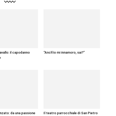
avallo: il capodanno
“Anch’io mi innamoro, sai?”
e
nzato: da una passione
Il teatro parrocchiale di San Pietro