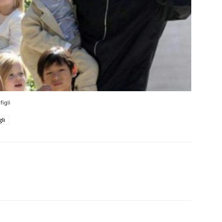
figli
gli