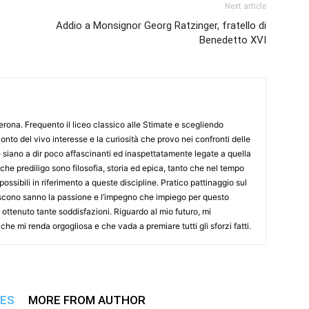
Next article
Addio a Monsignor Georg Ratzinger, fratello di
Benedetto XVI
Verona. Frequento il liceo classico alle Stimate e scegliendo
onto del vivo interesse e la curiosità che provo nei confronti delle
 siano a dir poco affascinanti ed inaspettatamente legate a quella
che prediligo sono filosofia, storia ed epica, tanto che nel tempo
 possibili in riferimento a queste discipline. Pratico pattinaggio sul
scono sanno la passione e l’impegno che impiego per questo
ottenuto tante soddisfazioni. Riguardo al mio futuro, mi
he mi renda orgogliosa e che vada a premiare tutti gli sforzi fatti.
LES
MORE FROM AUTHOR