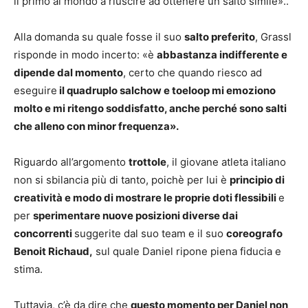
il primo al mondo a riuscire ad ottenere un salto simile»..
Alla domanda su quale fosse il suo
salto preferito
, Grassl
risponde in modo incerto: «è
abbastanza indifferente e
dipende dal momento
, certo che quando riesco ad
eseguire
il quadruplo salchow e toeloop mi emoziono
molto e mi ritengo soddisfatto, anche perché sono salti
che alleno con minor frequenza».
Riguardo all’argomento
trottole
, il giovane atleta italiano
non si sbilancia più di tanto, poichè per lui è
principio di
creatività e modo di mostrare le proprie doti flessibili
e
per
sperimentare nuove posizioni diverse dai
concorrenti
suggerite dal suo team e il suo
coreografo
Benoit Richaud,
sul quale Daniel ripone piena fiducia e
stima.
Tuttavia, c’è da dire che
questo momento per Daniel non