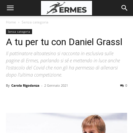
Home
Senza categoria
Senza categoria
A tu per tu con Daniel Grassl
Il pattinatore altoatesino si racconta in esclusiva sulle
pagine di Ermes, parlando si sé e mettendo in luce anche
l’ostacolo del Covid che non gli ha permesso di allenarsi
dopo l’ultima competizione.
By
Carola Rigodanza
-
2 Gennaio 2021
0