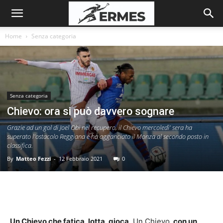
Home
Senza categoria
Senza categoria
Chievo: ora si può davvero sognare
Grazie ad un gol di Joel Obi nel recupero, il Chievo mercoledì' sera ha
superato l'ostacolo Reggiana e ha agganciato il Monza al secondo posto in
classifica.
By
Matteo Fezzi
-
12 Febbraio 2021
0
Un Chievo che fatica, lotta, gioca
. Un Chievo,
con un