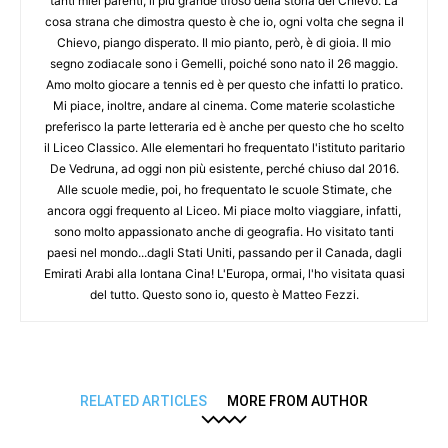
tanti miei parenti, il più grande tifoso della storia del Chievo. La
cosa strana che dimostra questo è che io, ogni volta che segna il
Chievo, piango disperato. Il mio pianto, però, è di gioia. Il mio
segno zodiacale sono i Gemelli, poiché sono nato il 26 maggio.
Amo molto giocare a tennis ed è per questo che infatti lo pratico.
Mi piace, inoltre, andare al cinema. Come materie scolastiche
preferisco la parte letteraria ed è anche per questo che ho scelto
il Liceo Classico. Alle elementari ho frequentato l'istituto paritario
De Vedruna, ad oggi non più esistente, perché chiuso dal 2016.
Alle scuole medie, poi, ho frequentato le scuole Stimate, che
ancora oggi frequento al Liceo. Mi piace molto viaggiare, infatti,
sono molto appassionato anche di geografia. Ho visitato tanti
paesi nel mondo...dagli Stati Uniti, passando per il Canada, dagli
Emirati Arabi alla lontana Cina! L'Europa, ormai, l'ho visitata quasi
del tutto. Questo sono io, questo è Matteo Fezzi.
RELATED ARTICLES
MORE FROM AUTHOR