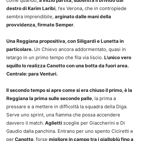
come quando,
a inizio partita, subentra il brivido dal
destro di Karim Laribi
, l’ex Verona, che in contropiede
sembra imprendibile,
arginato dalle mani della
provvidenza, firmate Semper
.
Una Reggiana propositiva, con Siligardi e Lunetta in
particolare.
Un Chievo ancora addormentato, quasi in
letargo in un primo tempo che fila via liscio.
L’unico vero
squillo lo realizza Canotto con una botta da fuori area.
Centrale: para Venturi.
Il secondo tempo si apre come si era chiuso il primo, è la
Reggiana la prima sulle seconde palle
, la prima a
pressare e a mettere in difficoltà la squadra della Diga.
Serve uno sprint, una fiamma che possa accendere
davvero il match.
Aglietti
sceglie per Giaccherini e Di
Gaudio dalla panchina. Entrano per uno spento Ciciretti e
per
Canotto
, forse
migliore in campo tra i gialloblù fino a