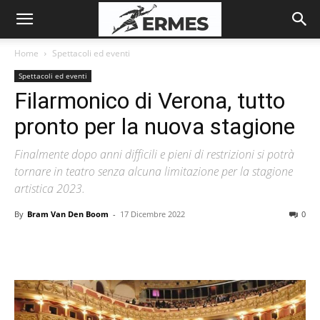
Home
Spettacoli ed eventi
Spettacoli ed eventi
Filarmonico di Verona, tutto
pronto per la nuova stagione
Finalmente dopo anni difficili e pieni di restrizioni si potrà
tornare in teatro senza alcuna limitazione per la stagione
artistica 2023.
By
Bram Van Den Boom
-
17 Dicembre 2022
0