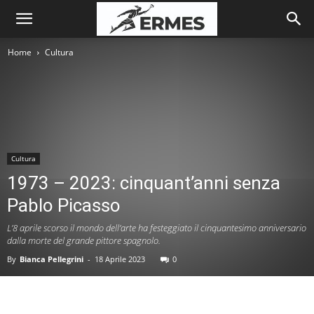
Home
Cultura
Cultura
1973 – 2023: cinquant’anni senza
Pablo Picasso
L’8 aprile scorso il mondo dell’arte ha festeggiato il cinquantesimo anniversario
dalla morte del grande pittore spagnolo.
By
Bianca Pellegrini
-
18 Aprile 2023
0