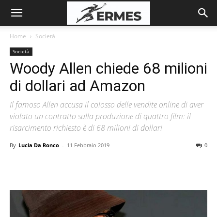
Home
Società
Società
Woody Allen chiede 68 milioni
di dollari ad Amazon
Il famoso Allen accusa il colosso delle vendite online di aver
violato un contratto sulla produzione di quattro film: il
risarcimento richiesto è di 68 milioni di dollari
By
Lucia Da Ronco
-
11 Febbraio 2019
0