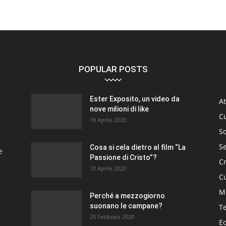
POPULAR POSTS
Ester Exposito, un video da
At
nove milioni di like
C
19 Aprile 2020
So
S
Cosa si cela dietro al film “La
e
Passione di Cristo”?
C
10 Aprile 2020
Cu
M
Perché a mezzogiorno
suonano le campane?
T
25 Febbraio 2020
E