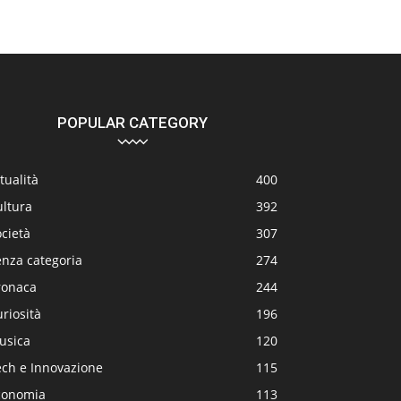
POPULAR CATEGORY
tualità
400
ultura
392
cietà
307
enza categoria
274
ronaca
244
riosità
196
usica
120
ech e Innovazione
115
conomia
113