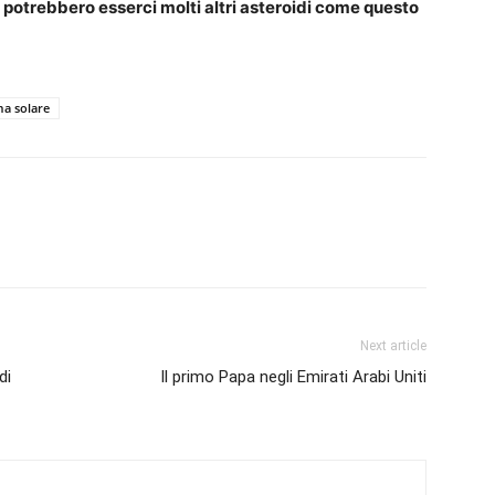
e
potrebbero esserci molti altri asteroidi come questo
ma solare
Next article
di
Il primo Papa negli Emirati Arabi Uniti