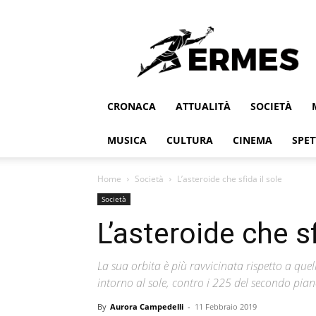
Ermes
CRONACA
ATTUALITÀ
SOCIETÀ
MUSICA
CULTURA
CINEMA
SPET
Home
Società
L’asteroide che sfida il sole
Società
L’asteroide che sf
La sua orbita è più ravvicinata rispetto a qu
intorno al sole, contro i 225 del secondo pian
By
Aurora Campedelli
-
11 Febbraio 2019