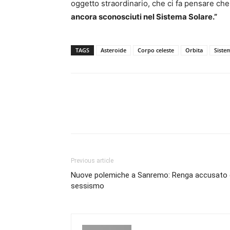
oggetto straordinario, che ci fa pensare ch
ancora sconosciuti nel Sistema Solare.”
TAGS
Asteroide
Corpo celeste
Orbita
Siste
Previous article
Nuove polemiche a Sanremo: Renga accusato 
sessismo