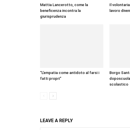
Mattia Lancerotto, come la
Il volontari
beneficenza incontra la
lavoro dive
giurisprudenza
“L’empatia come antidoto al farsi i
Borgo Santa
fatti propri”
doposcuola
scolastico
LEAVE A REPLY