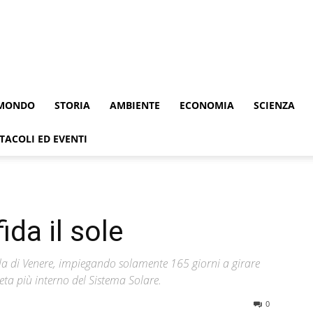
MONDO
STORIA
AMBIENTE
ECONOMIA
SCIENZA
TACOLI ED EVENTI
ida il sole
ella di Venere, impiegando solamente 165 giorni a girare
eta più interno del Sistema Solare.
0