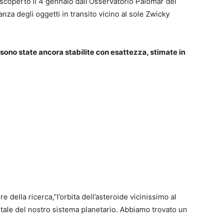
o scoperto il 4 gennaio dall’Osservatorio Palomar del
anza degli oggetti in transito vicino al sole Zwicky
ono state ancora stabilite con esattezza, stimate in
ella ricerca,”l’orbita dell’asteroide vicinissimo al
rbitale del nostro sistema planetario. Abbiamo trovato un