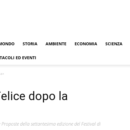
MONDO
STORIA
AMBIENTE
ECONOMIA
SCIENZA
TACOLI ED EVENTI
ia»
elice dopo la
 Proposte della settantesima edizione del Festival di