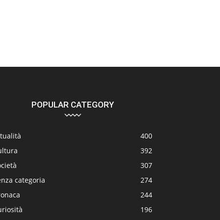
POPULAR CATEGORY
tualità
400
ultura
392
cietà
307
enza categoria
274
ronaca
244
riosità
196