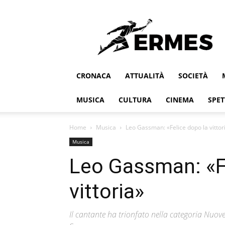
Ermes
CRONACA
ATTUALITÀ
SOCIETÀ
MUSICA
CULTURA
CINEMA
SPET
Home
Musica
Leo Gassman: «Felice dopo la vittor
Musica
Leo Gassman: «F
vittoria»
Il cantante ha trionfato nella categoria Nuove