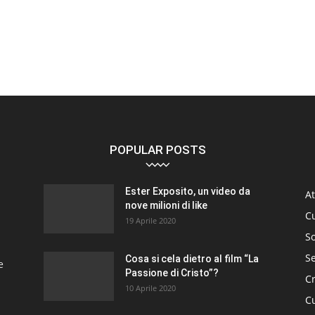
POPULAR POSTS
Ester Exposito, un video da
At
nove milioni di like
C
19 Aprile 2020
So
S
Cosa si cela dietro al film “La
e
Passione di Cristo”?
C
10 Aprile 2020
Cu