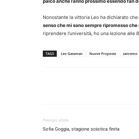
palco anche l’anno prossimo essendo fan d
Nonostante la vittoria Leo ha dichiarato che:
senso che mi sono sempre ripromesso che do
riprendere l’università, ho una lezione alle 8
TAGS
Leo Gassman
Nuove Proposte
sanremo
Previous article
Sofia Goggia, stagione sciistica finita