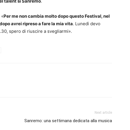
el talent si Sanremo
.
 «
Per me non cambia molto dopo questo Festival, nel
po avrei ripreso a fare la mia vita
. Lunedì devo
.30, spero di riuscire a svegliarmi».
Next article
Sanremo: una settimana dedicata alla musica