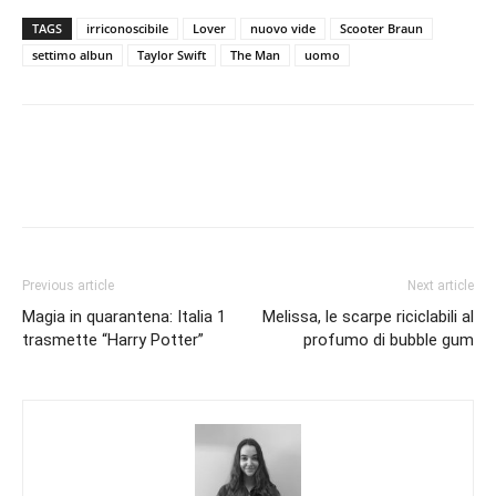
TAGS
irriconoscibile
Lover
nuovo vide
Scooter Braun
settimo albun
Taylor Swift
The Man
uomo
Previous article
Next article
Magia in quarantena: Italia 1
Melissa, le scarpe riciclabili al
trasmette “Harry Potter”
profumo di bubble gum