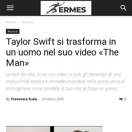
Home
Musica
Musica
Taylor Swift si trasforma in
un uomo nel suo video «The
Man»
La star da vita, in un suo video, a tutti gli stereotipi di una
mascolinità tossica e immedesimandosi nella parte cerca di
immaginare come sarebbe la sua vita se fosse un uomo.
By
Francesca Scala
-
24 Marzo 2020
0