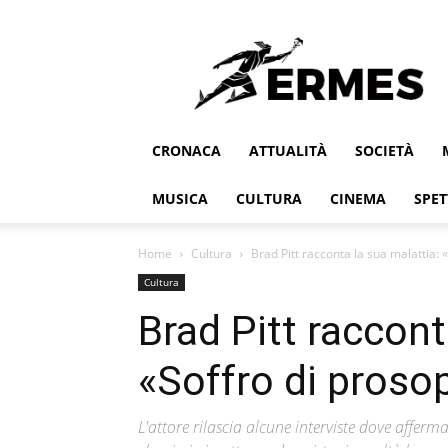
Ermes
CRONACA
ATTUALITÀ
SOCIETÀ
MUSICA
CULTURA
CINEMA
SPET
Home
Cultura
Brad Pitt racconta la sua malattia:
Cultura
Brad Pitt raccont
«Soffro di proso
L'attore rilascia alcune interviste dove affer