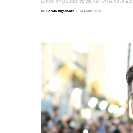
che sia irrispettoso ed egoista, in realtà la su
By
Carola Rigodanza
-
14 Aprile 2020