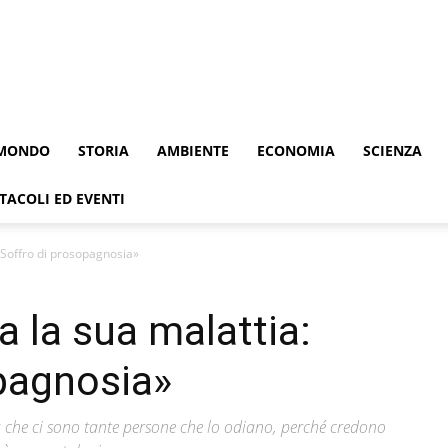
MONDO
STORIA
AMBIENTE
ECONOMIA
SCIENZA
TACOLI ED EVENTI
 «Soffro di prosopagnosia»
a la sua malattia:
pagnosia»
ma che ci sono tante persone che lo odiano, perché credono