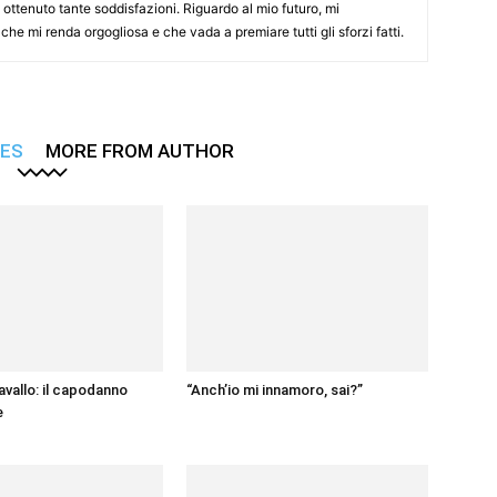
ottenuto tante soddisfazioni. Riguardo al mio futuro, mi
he mi renda orgogliosa e che vada a premiare tutti gli sforzi fatti.
LES
MORE FROM AUTHOR
avallo: il capodanno
“Anch’io mi innamoro, sai?”
e