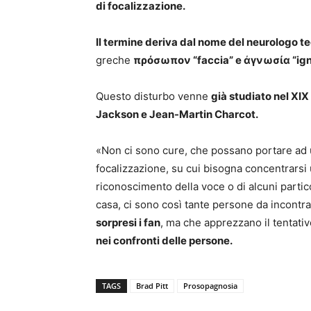
di focalizzazione.
Il termine deriva dal nome del neurologo
greche
πρόσωπον “faccia” e ἀγνωσία “ign
Questo disturbo venne
già studiato nel XI
Jackson e Jean-Martin Charcot.
«Non ci sono cure, che possano portare ad u
focalizzazione, su cui bisogna concentrarsi
riconoscimento della voce o di alcuni partic
casa, ci sono così tante persone da incontr
sorpresi i fan
, ma che apprezzano il tentativ
nei confronti delle persone.
TAGS
Brad Pitt
Prosopagnosia