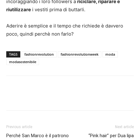
incoraggiando i loro followers a
riciclare, riparare e
riutilizzare
i vestiti prima di buttarli.
Aderire è semplice e il tempo che richiede è davvero
poco, quindi perchè non farlo?
TAGS
fashionrevolution
fashionrevolutionweek
moda
modasostenibile
Previous article
Next article
Perché San Marco è il patrono
“Pink hair” per Dua lipa