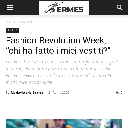
Home
Società
Società
Fashion Revolution Week,
“chi ha fatto i miei vestiti?”
Fashion Revolution, l’associazione no profit nata in seguito
alla tragedia di Rana plaza, ha creato in parallelo alla
Fashion Week tradizionale una settimana dedicata alla
moda etica e sostenibile
By
Mariavittoria Soardo
-
21 Aprile 2020
0