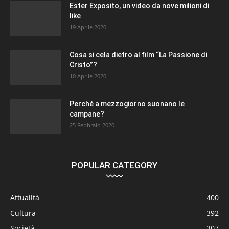
Ester Exposito, un video da nove milioni di
like
19 Aprile 2020
Cosa si cela dietro al film “La Passione di
Cristo”?
10 Aprile 2020
Perché a mezzogiorno suonano le
campane?
25 Febbraio 2020
POPULAR CATEGORY
Attualità
400
Cultura
392
Società
307