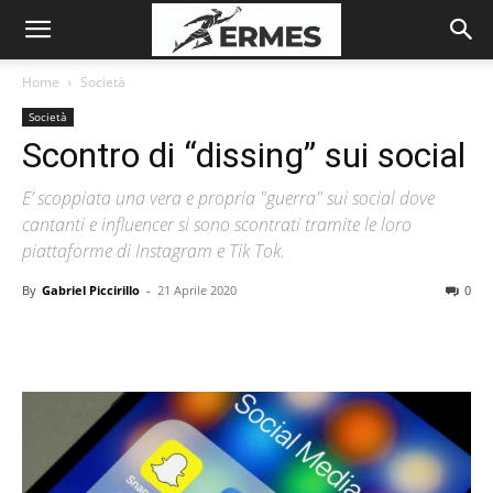
Home
Società
Società
Scontro di “dissing” sui social
E’ scoppiata una vera e propria "guerra" sui social dove
cantanti e influencer si sono scontrati tramite le loro
piattaforme di Instagram e Tik Tok.
By
Gabriel Piccirillo
-
21 Aprile 2020
0