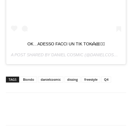
OK…ADESSO FACCI UN TIK TOK👼🏼✌🏻
A POST SHARED BY
DANIEL COSMIC
(@DANIELCOSMIC) ON
TAGS
Biondo
danielcosmic
dissing
freestyle
Q4