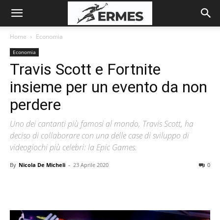
Home
Economia
Economia
Travis Scott e Fortnite
insieme per un evento da non
perdere
Uno dei cantanti più famosi al mondo, Travis Scott, ha
deciso di collaborare con una delle case di sviluppo di
videogiochi più celebri: la Epic Games.
By
Nicola De Micheli
-
23 Aprile 2020
0