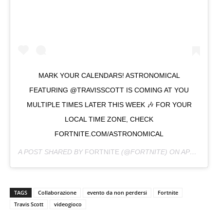
MARK YOUR CALENDARS! ASTRONOMICAL
FEATURING @TRAVISSCOTT IS COMING AT YOU
MULTIPLE TIMES LATER THIS WEEK 🎶 FOR YOUR
LOCAL TIME ZONE, CHECK
FORTNITE.COM/ASTRONOMICAL
A POST SHARED BY
FORTNITE
(@FORTNITE) ON
APR 20, 2020 AT 11:00AM PDT
TAGS
Collaborazione
evento da non perdersi
Fortnite
Travis Scott
videogioco