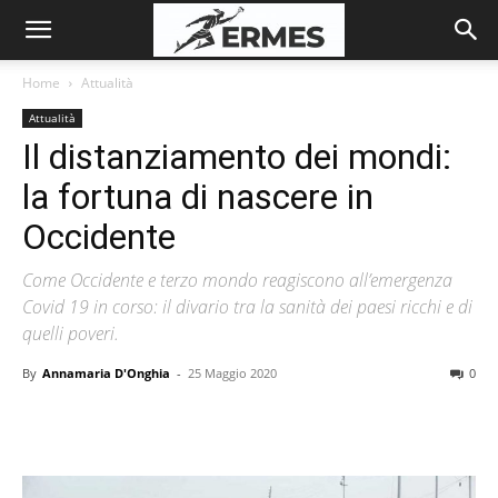
Home
Attualità
Attualità
Il distanziamento dei mondi:
la fortuna di nascere in
Occidente
Come Occidente e terzo mondo reagiscono all’emergenza
Covid 19 in corso: il divario tra la sanità dei paesi ricchi e di
quelli poveri.
By
Annamaria D'Onghia
-
25 Maggio 2020
0