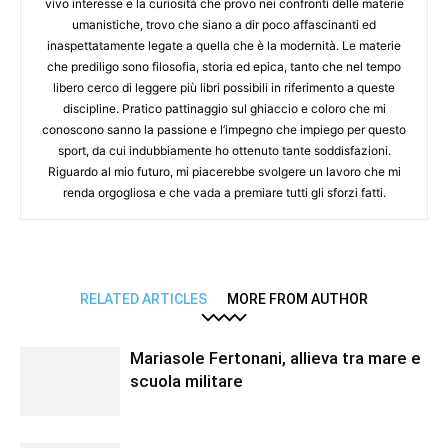
vivo interesse e la curiosità che provo nei confronti delle materie
umanistiche, trovo che siano a dir poco affascinanti ed
inaspettatamente legate a quella che è la modernità. Le materie
che prediligo sono filosofia, storia ed epica, tanto che nel tempo
libero cerco di leggere più libri possibili in riferimento a queste
discipline. Pratico pattinaggio sul ghiaccio e coloro che mi
conoscono sanno la passione e l’impegno che impiego per questo
sport, da cui indubbiamente ho ottenuto tante soddisfazioni.
Riguardo al mio futuro, mi piacerebbe svolgere un lavoro che mi
renda orgogliosa e che vada a premiare tutti gli sforzi fatti.
RELATED ARTICLES
MORE FROM AUTHOR
Mariasole Fertonani, allieva tra mare e
scuola militare