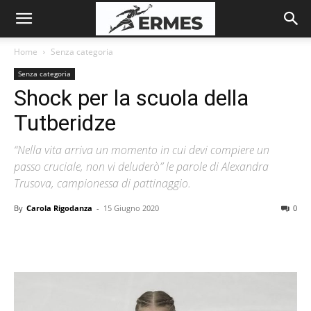
Home
Senza categoria
Senza categoria
Shock per la scuola della
Tutberidze
“Nella vita arriva un momento in cui devi compiere un
passo cruciale, non vi deluderò” le parole di Alexandra
Trusova, campionessa di pattinaggio.
By
Carola Rigodanza
-
15 Giugno 2020
0