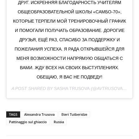
ДРУГ. ИСКРЕННЯЯ БЛАГОДАРНОСТЬ УЧИТЕЛЯМ
ОБЩЕОБРАЗОВАТЕЛЬНОЙ ШКОЛЫ «САМБО-70»,
КОТОРЫЕ ТЕРПЕЛИ МОЙ ТРЕНИРОВОЧНЫЙ ГРАФИК
И ПОМОГАЛИ ПОЛУЧАТЬ ОБРАЗОВАНИЕ. ДОРОГИЕ
ДРУЗЬЯ, ЕЩЁ РАЗ, СПАСИБО ЗА ПОДДЕРЖКУ И
ПОЖЕЛАНИЯ УСПЕХА. Я РАДА ОТКРЫВШЕЙСЯ ДЛЯ
МЕНЯ ВОЗМОЖНОСТИ НАПРЯМУЮ ОБЩАТЬСЯ С
ВАМИ. ЖДУ ВСЕХ НА СВОИХ ВЫСТУПЛЕНИЯХ.
ОБЕЩАЮ, Я ВАС НЕ ПОДВЕДУ!
A POST SHARED BY
SASHA TRUSOVA
(@AVTRUSOVA) ON
MA
TAGS
Alexandra Trusova
Eteri Tutberidze
Pattinaggio sul ghiaccio
Russia