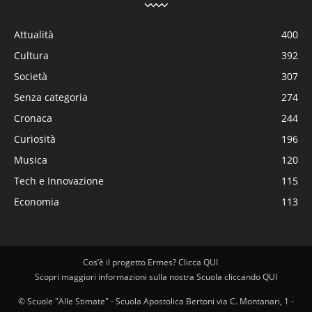
Attualità
400
Cultura
392
Società
307
Senza categoria
274
Cronaca
244
Curiosità
196
Musica
120
Tech e Innovazione
115
Economia
113
Cos’è il progetto Ermes? Clicca QUI
Scopri maggiori informazioni sulla nostra Scuola cliccando QUI
© Scuole "Alle Stimate" - Scuola Apostolica Bertoni via C. Montanari, 1 -