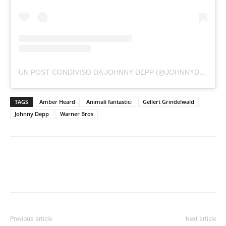
UN POST CONDIVISO DA JOHNNY DEPP (@JOHNNYDEPP)
TAGS
Amber Heard
Animali fantastici
Gellert Grindelwald
Johnny Depp
Warner Bros
Previous article
Next article