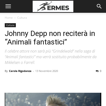
Home
Cultura
Cultura
Johnny Depp non reciterà in
“Animali fantastici”
Il celebre attore non sarà più “Grindelwald” nella saga di
“Animali fantastici” ma verrà sostituito probabilmente da
Mikkelsen o Farrell.
By
Carola Rigodanza
-
13 Novembre 2020
0