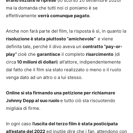
erano iniziate le riprese
(lo scorso 20 settembre 2020)
ma la domanda che tutti noi ci poniamo è se
effettivamente
verrà comunque pagato
.
Anche non farà parte del film, la risposta è sì, in quanto la
risoluzione è stata piuttosto “amichevole”
e viene
definita tale, perché il divo aveva un
contratto “pay-or-
play”
cioè che
garantisce
il completo
risarcimento
(di
circa
10 milioni di dollari
) all’attore, indipendentemente
dal fatto che il film sia stato realizzato o meno o il ruolo
venga dato ad un altro o a lui stesso.
Online si sta firmando una petizione per richiamare
Johnny Depp al suo ruolo
e tutto ciò sta riscuotendo
migliaia di firme.
In ogni caso
l’uscita del terzo film è stata posticipata
all’estate del 2022
ed inutile dire che i fan, attendono con