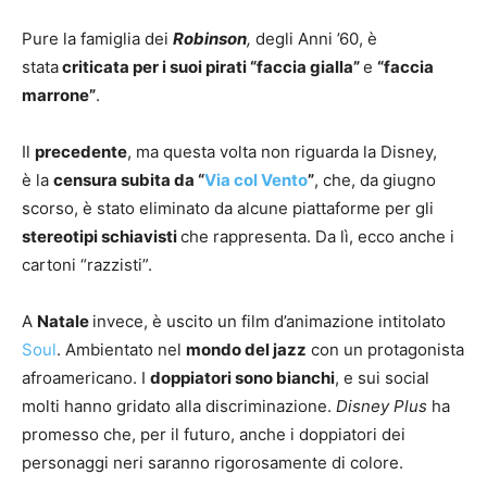
Pure la famiglia dei
Robinson
,
degli Anni ’60, è
stata
criticata per i suoi pirati “faccia gialla”
e
“faccia
marrone”
.
Il
precedente
, ma questa volta non riguarda la Disney,
è la
censura subita da “
Via
col Vento
”
, che, da giugno
scorso, è stato eliminato da alcune piattaforme per gli
stereotipi schiavisti
che rappresenta. Da lì, ecco anche i
cartoni “razzisti”.
A
Natale
invece, è uscito un film d’animazione intitolato
Soul
. Ambientato nel
mondo del jazz
con un protagonista
afroamericano. I
doppiatori sono bianchi
, e sui social
molti hanno gridato alla discriminazione.
Disney Plus
ha
promesso che, per il futuro, anche i doppiatori dei
personaggi neri saranno rigorosamente di colore.