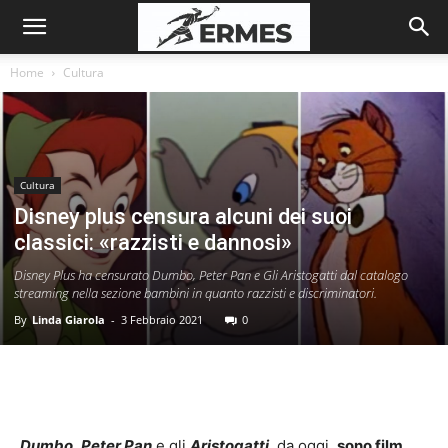
Home
Cultura
Cultura
Disney plus censura alcuni dei suoi
classici: «razzisti e dannosi»
Disney Plus ha censurato Dumbo, Peter Pan e Gli Aristogatti dal catalogo
streaming nella sezione bambini in quanto razzisti e discriminatori.
By
Linda Giarola
-
3 Febbraio 2021
0
Dumbo
,
Peter Pan
e gli
Aristogatti
, da oggi,
sono film