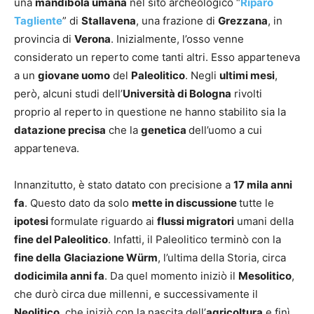
una
mandibola umana
nel sito archeologico “
Riparo
Tagliente
” di
Stallavena
, una frazione di
Grezzana
, in
provincia di
Verona
. Inizialmente, l’osso venne
considerato un reperto come tanti altri. Esso apparteneva
a un
giovane uomo
del
Paleolitico
. Negli
ultimi mesi
,
però, alcuni studi dell’
Università di Bologna
rivolti
proprio al reperto in questione ne hanno stabilito sia la
datazione precisa
che la
genetica
dell’uomo a cui
apparteneva.
Innanzitutto, è stato datato con precisione a
17 mila anni
fa
. Questo dato da solo
mette in discussione
tutte le
ipotesi
formulate riguardo ai
flussi migratori
umani della
fine del Paleolitico
. Infatti, il Paleolitico terminò con la
fine della
Glaciazione Würm
, l’ultima della Storia, circa
dodicimila anni fa
. Da quel momento iniziò il
Mesolitico
,
che durò circa due millenni, e successivamente il
Neolitico
, che iniziò con la nascita dell’
agricoltura
e finì