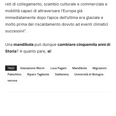
reti di collegamento, scambio culturale e commerciale e
mobilità capaci di attraversare l’Europa già
immediatamente dopo l’apice dell’ultima era glaciale e
molto prima del riscaldamento dovuto ad eventi climatici
successivi”.
Una
mandibola
può dunque
cambiare cinquemila anni di
Storia
? A quanto pare,
sì
!
TAGS
Glaciazione Würm
Luca Pagani
Mandibola
Migrazioni
Paleolitico
Riparo Tagliente
Stallavena
Università di Bologna
verona