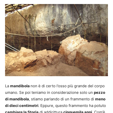
La
mandibola
non è di certo l’osso più grande del corpo
umano. Se poi teniamo in considerazione solo un
pezzo
di mandibola
, stiamo parlando di un frammento di
meno
di dieci centimetri
. Eppure, questo frammento ha potuto
cambiare la Storia
di addirittura
cinquemila anni
. Com’è