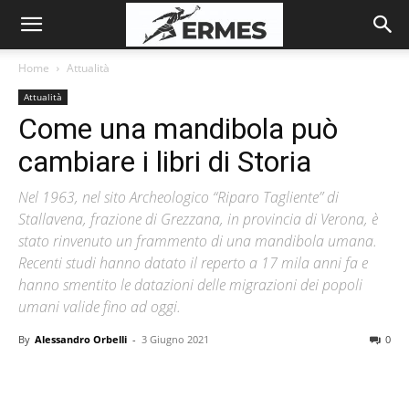
Home
Attualità
Attualità
Come una mandibola può
cambiare i libri di Storia
Nel 1963, nel sito Archeologico “Riparo Tagliente” di
Stallavena, frazione di Grezzana, in provincia di Verona, è
stato rinvenuto un frammento di una mandibola umana.
Recenti studi hanno datato il reperto a 17 mila anni fa e
hanno smentito le datazioni delle migrazioni dei popoli
umani valide fino ad oggi.
By
Alessandro Orbelli
-
3 Giugno 2021
0