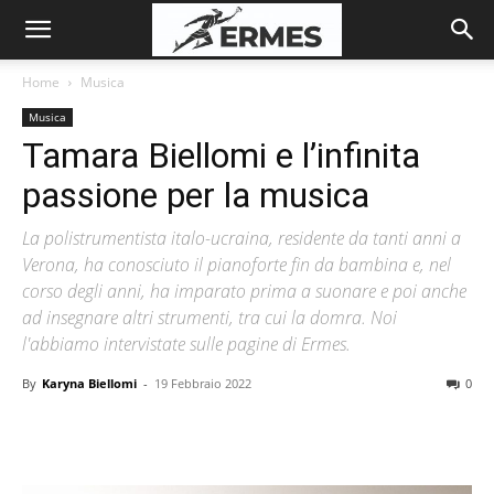
Home
Musica
Musica
Tamara Biellomi e l’infinita
passione per la musica
La polistrumentista italo-ucraina, residente da tanti anni a
Verona, ha conosciuto il pianoforte fin da bambina e, nel
corso degli anni, ha imparato prima a suonare e poi anche
ad insegnare altri strumenti, tra cui la domra. Noi
l'abbiamo intervistate sulle pagine di Ermes.
By
Karyna Biellomi
-
19 Febbraio 2022
0