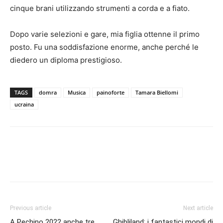
cinque brani utilizzando strumenti a corda e a fiato.
Dopo varie selezioni e gare, mia figlia ottenne il primo
posto. Fu una soddisfazione enorme, anche perché le
diedero un diploma prestigioso.
TAGS
domra
Musica
painoforte
Tamara Biellomi
ucraina
Previous article
Next article
A Pechino 2022 anche tre
Ghibliland: i fantastici mondi di