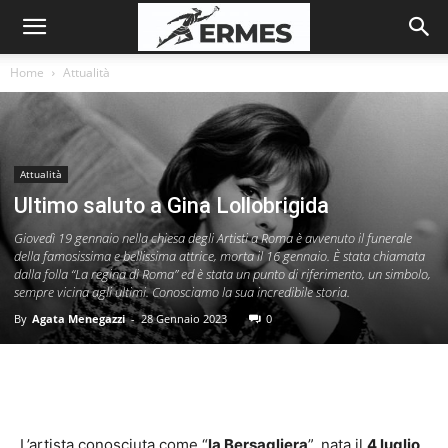
Home
Attualità
Attualità
Ultimo saluto a Gina Lollobrigida
Giovedì 19 gennaio nella chiesa degli Artisti a Roma è avvenuto il funerale
della famosissima e bellissima attrice, morta il 16 gennaio. È stata chiamata
dalla folla “La regina di Roma” ed è stata un punto di riferimento, un simbolo,
sempre vicina agli ultimi. Conosciamo la sua incredibile storia.
By
Agata Menegazzi
-
28 Gennaio 2023
0
L’artista conosciuta come “
la Bersagliera
”, nata il
4 luglio