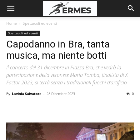
Home
Spettacoli ed eventi
Spettacoli ed eventi
Capodanno in Bra, tanta
musica, ma niente botti
Il concerto del 31 dicembre in Piazza Bra, che vedrà la
partecipazione della veronese Maria Tomba, finalista di X
Factor 2023, si terrà senza i tradizionali fuochi d’artificio
By
Lavinia Salvatore
-
28 Dicembre 2023
0