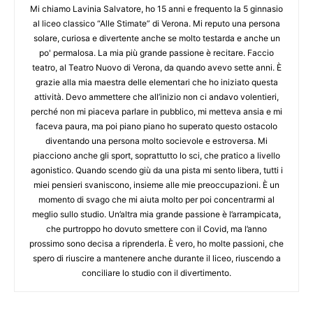
Mi chiamo Lavinia Salvatore, ho 15 anni e frequento la 5 ginnasio
al liceo classico “Alle Stimate” di Verona. Mi reputo una persona
solare, curiosa e divertente anche se molto testarda e anche un
po' permalosa. La mia più grande passione è recitare. Faccio
teatro, al Teatro Nuovo di Verona, da quando avevo sette anni. È
grazie alla mia maestra delle elementari che ho iniziato questa
attività. Devo ammettere che all’inizio non ci andavo volentieri,
perché non mi piaceva parlare in pubblico, mi metteva ansia e mi
faceva paura, ma poi piano piano ho superato questo ostacolo
diventando una persona molto socievole e estroversa. Mi
piacciono anche gli sport, soprattutto lo sci, che pratico a livello
agonistico. Quando scendo giù da una pista mi sento libera, tutti i
miei pensieri svaniscono, insieme alle mie preoccupazioni. È un
momento di svago che mi aiuta molto per poi concentrarmi al
meglio sullo studio. Un’altra mia grande passione è l’arrampicata,
che purtroppo ho dovuto smettere con il Covid, ma l’anno
prossimo sono decisa a riprenderla. È vero, ho molte passioni, che
spero di riuscire a mantenere anche durante il liceo, riuscendo a
conciliare lo studio con il divertimento.