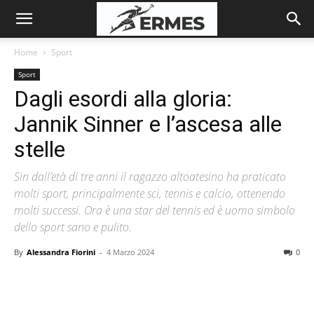
Home
Sport
Sport
Dagli esordi alla gloria:
Jannik Sinner e l’ascesa alle
stelle
Sin dall’età di tre anni il ragazzo altoatesino ha praticato
molti sport, principalmente sci, tennis e calcio, ottenendo
molti successi. Ora è una star del tennis ed è uomo simbolo
dello sport sano e pulito.
By
Alessandra Fiorini
-
4 Marzo 2024
0