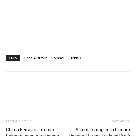
TAGS
Open Australia
Sinner
tennis
Previous article
Next article
Chiara Ferragni e il caso
Allarme smog nella Pianura
Balocco, cosa è successo
Padana: Verona tra le città più