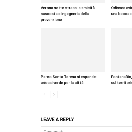
Verona sotto stress: sismicità
Odissea avia
nascosta e ingegneria della
una beccacc
prevenzione
Parco Santa Teresa si espande:
FontanaBio,
un’oasi verde per la città
sul territor
LEAVE A REPLY