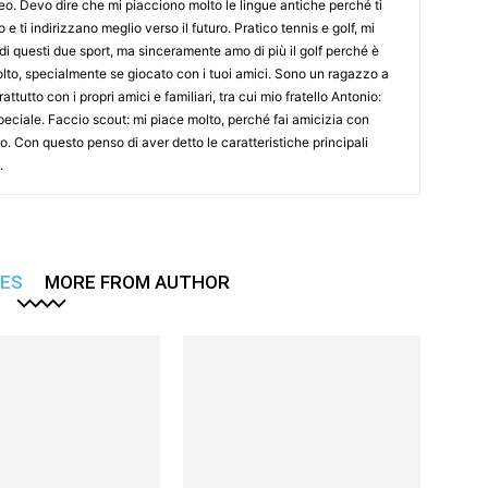
eo. Devo dire che mi piacciono molto le lingue antiche perché ti
 ti indirizzano meglio verso il futuro. Pratico tennis e golf, mi
 di questi due sport, ma sinceramente amo di più il golf perché è
molto, specialmente se giocato con i tuoi amici. Sono un ragazzo a
ttutto con i propri amici e familiari, tra cui mio fratello Antonio:
peciale. Faccio scout: mi piace molto, perché fai amicizia con
o. Con questo penso di aver detto le caratteristiche principali
.
LES
MORE FROM AUTHOR