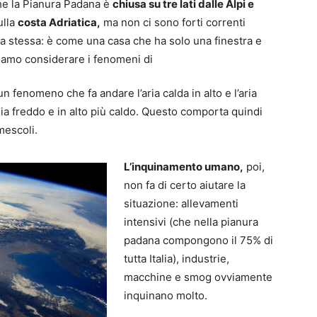
che la Pianura Padana è
chiusa su tre lati dalle Alpi e
ulla
costa Adriatica,
ma non ci sono forti correnti
ria stessa: è come una casa che ha solo una finestra e
biamo considerare i fenomeni di
un fenomeno che fa andare l’aria calda in alto e l’aria
sia freddo e in alto più caldo. Questo comporta quindi
imescoli.
L’inquinamento umano,
poi,
non fa di certo aiutare la
situazione: allevamenti
intensivi (che nella pianura
padana compongono il 75% di
tutta Italia), industrie,
macchine e smog ovviamente
inquinano molto.