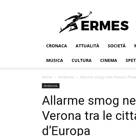
Ermes
CRONACA
ATTUALITÀ
SOCIETÀ
MUSICA
CULTURA
CINEMA
SPET
Home
Ambiente
Allarme smog nella Pianura Padan
Ambiente
Allarme smog ne
Verona tra le cit
d’Europa