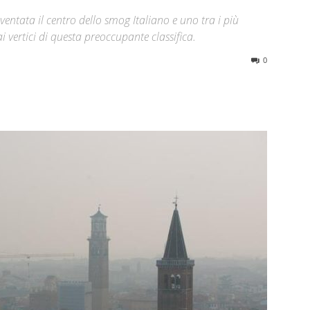
entata il centro dello smog Italiano e uno tra i più
ai vertici di questa preoccupante classifica.
0