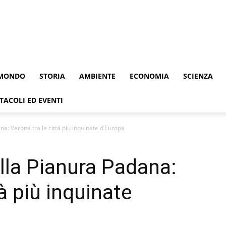
MONDO
STORIA
AMBIENTE
ECONOMIA
SCIENZA
TACOLI ED EVENTI
a: Verona tra le città più inquinate d’Europa
lla Pianura Padana:
tà più inquinate