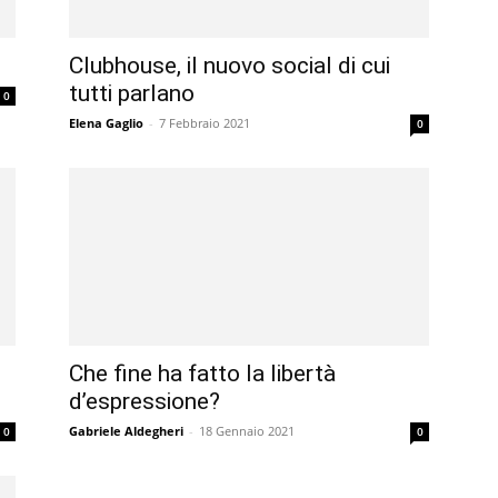
Clubhouse, il nuovo social di cui
tutti parlano
0
Elena Gaglio
-
7 Febbraio 2021
0
Che fine ha fatto la libertà
d’espressione?
Gabriele Aldegheri
-
18 Gennaio 2021
0
0