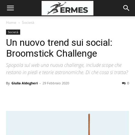
Home
Società
Società
Un nuovo trend sui social:
Broomstick Challenge
Spopola sul web una nuova challenge, include scope che
restano in piedi e teorie astronomiche. Di che cosa si tratta?
By
Giulia Aldegheri
-
29 Febbraio 2020
0