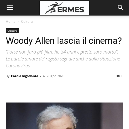
Home
Cultura
Cultura
Woody Allen lascia il cinema?
“Forse non farò più film, ho 84 anni e presto sarò morto”.
Le parole amare del regista segnate anche dalla situazione
Coronavirus.
By
Carola Rigodanza
-
4 Giugno 2020
0