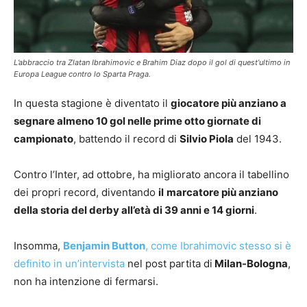
L’abbraccio tra Zlatan Ibrahimovic e Brahim Diaz dopo il gol di quest’ultimo in
Europa League contro lo Sparta Praga.
In questa stagione è diventato il
giocatore più anziano a
segnare almeno 10 gol nelle prime otto giornate di
campionato
, battendo il record di
Silvio Piola
del 1943.
Contro l’Inter, ad ottobre, ha migliorato ancora il tabellino
dei propri record, diventando
il
marcatore più anziano
della storia del derby all’età di 39 anni e 14 giorni
.
Insomma,
Benjamin Button
, come Ibrahimovic stesso si è
definito in un’intervista
nel post partita di
Milan-Bologna
,
non ha intenzione di fermarsi.