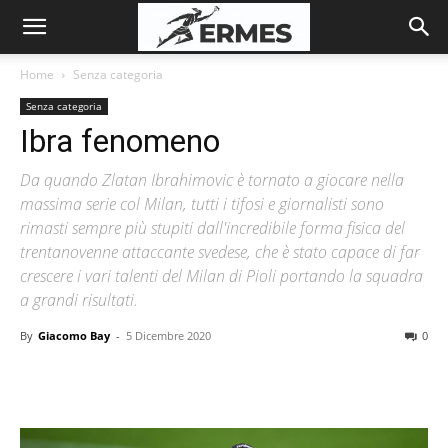
Home
Senza categoria
Senza categoria
Ibra fenomeno
Da quando Zlatan Ibrahimovic è tornato a giocare nella
massima serie col Milan, tutti i tifosi e giornalisti sono
rimasti sempre più stupiti dall'incredibile forma fisica del
trentanovenne attaccante svedese, che è stato capace di far
crescere i vari talenti del Milan di Pioli portando la squadra
a grandi risultati.
By
Giacomo Bay
-
5 Dicembre 2020
0