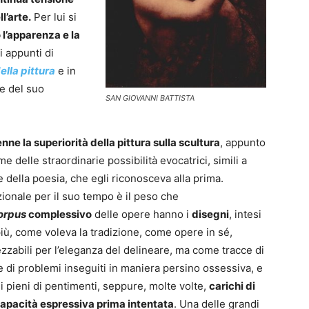
l’arte.
Per lui si
l’apparenza e la
i appunti di
ella pittura
e in
ze del suo
SAN GIOVANNI BATTISTA
nne la superiorità della pittura sulla scultura
, appunto
me delle straordinarie possibilità evocatrici, simili a
e della poesia, che egli riconosceva alla prima.
ionale per il suo tempo è il peso che
orpus
complessivo
delle opere hanno i
disegni
, intesi
iù, come voleva la tradizione, come opere in sé,
zzabili per l’eleganza del delineare, ma come tracce di
e di problemi inseguiti in maniera persino ossessiva, e
i pieni di pentimenti, seppure, molte volte,
carichi di
apacità espressiva prima intentata
. Una delle grandi