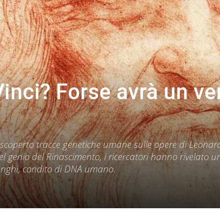
inci? Forse avrà un ve
 scoperto tracce genetiche umane sulle opere di Leona
el genio del Rinascimento, i ricercatori hanno rivelato u
unghi, condito di DNA umano.