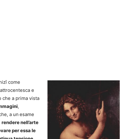
inizî come
uattrocentesca e
o che a prima vista
immagini
,
che, a un
esame
i
rendere nell’arte
rovare per essa le
ntinua tensione