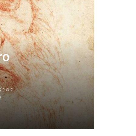
ro
rdo da
n