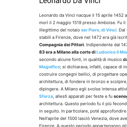
Leonardo Da Vinci
Leonardo da Vinci nacque il 15 aprile 1452 
morì il 2 maggio 1519 presso Amboise. Fu il f
illegittimo del notaio
ser Piero, di Vinci
.
Dal 
stabilì a Firenze, dove nel 1472 era già iscrit
Compagnia dei Pittori
. Indipendente dal 1
83 era a Milano alla corte di
Ludovico il Mo
secondo alcune fonti, in qualità di musico
d
Magnifico
; si dichiarava, infatti, capace di 
costruire congegni bellici, di progettare ope
architettura, di fondere in bronzo e scolpire,
dipingere. A Milano egli svolse intensa attiv
Sforza
, allestì apparati per feste e fu
sceno
architettura. Questo periodo fu il più fecon
in seguito. In particolare, poté approfondire 
Nell’aprile del 1500 lasciò Venezia, dove av
Firenze. A questo periodo appartengono gli