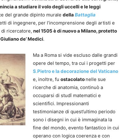
incia a studiare il volo degli uccelli e le leggi
lice del grande dipinto murale
della
Battaglia
tti di ingegnere, per l’incomprensione degli artisti e
 di ricercatore,
nel 1505 è di nuovo a Milano, protetto
a
Giuliano de’ Medici
.
Ma a Roma si vide escluso dalle grandi
opere del tempo, tra cui i progetti per
S
.
Pietro e la decorazione del Vaticano
e, inoltre, fu
ostacolato
nelle sue
ricerche di anatomia, continuò a
occuparsi di studî matematici e
scientifici. Impressionanti
testimonianze di quest’ultimo periodo
sono i disegni in cui è immaginata la
fine del mondo, evento fantastico in cui
operano con logica coerenza e con