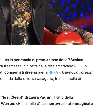
 tenuta la
cerimonia di premiazione della 78esima
ta trasmessa in diretta dalla rete americana
NCB
: in
ati
consegnati diversi premi
HFPA
(
Hollywood Foreign
 seconda delle diverse categorie, tra cui quella di
 “
Io sì (Seen)
”
di Laura Pausini
, frutto della
e Warren
: «Ho la pelle d’oca,
non avrei mai immaginato