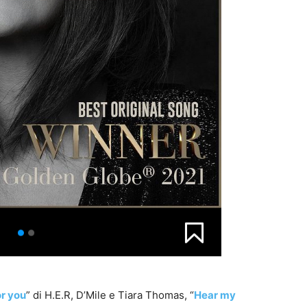
or you
” di H.E.R, D’Mile e Tiara Thomas, “
Hear my