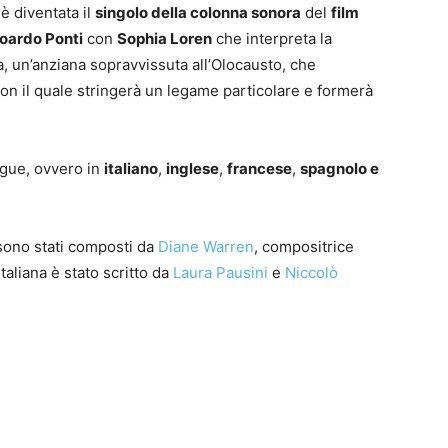
 è diventata il
singolo della colonna sonora
del
film
doardo Ponti
con
Sophia Loren
che interpreta la
, un’anziana sopravvissuta all’Olocausto, che
 il quale stringerà un legame particolare e formerà
ngue, ovvero in
italiano
,
inglese
,
francese
,
spagnolo e
 sono stati composti da
Diane Warren
, compositrice
taliana è stato scritto da
Laura Pausini
e
Niccolò