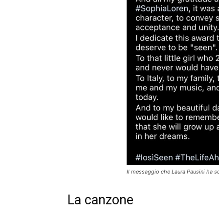
Il messaggio che Laura Pausini ha sc
La canzone