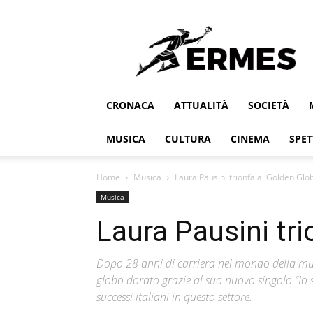
Ermes
CRONACA
ATTUALITÀ
SOCIETÀ
MUSICA
CULTURA
CINEMA
SPET
Home
Musica
Laura Pausini trionfa ai Golden Glo
Musica
Laura Pausini tr
Dopo 28 anni di carriera nel mondo della mus
globo dorato grazie al suo nuovo singolo “Io 
successi italiani in questo settore.