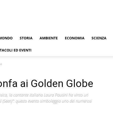
MONDO
STORIA
AMBIENTE
ECONOMIA
SCIENZA
TACOLI ED EVENTI
be
ionfa ai Golden Globe
ica, la cantante italiana Laura Pausini ha vinto un
sì (Seen)”: questo evento simboleggia uno dei numerosi