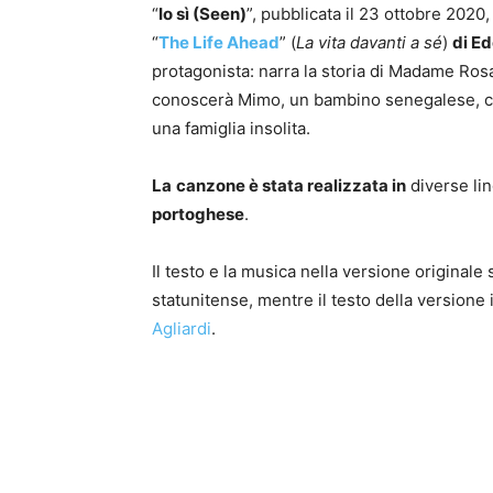
“
Io sì (Seen)
”, pubblicata il 23 ottobre 2020,
“
The Life Ahead
” (
La vita
davanti a sé
)
di E
protagonista: narra la storia di Madame Rosa
conoscerà Mimo, un bambino senegalese, con
una famiglia insolita.
La
canzone è stata realizzata in
diverse li
portoghese
.
Il testo e la musica nella versione originale
statunitense, mentre il testo della versione i
Agliardi
.